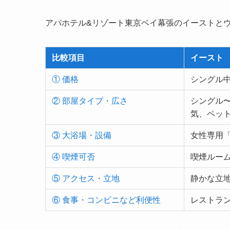
アパホテル&リゾート東京ベイ幕張のイーストと
比較項目
イースト
① 価格
シングル
② 部屋タイプ・広さ
シングル
気、ペッ
③ 大浴場・設備
女性専用
④ 喫煙可否
喫煙ルー
⑤ アクセス・立地
静かな立
⑥ 食事・コンビニなど利便性
レストラ