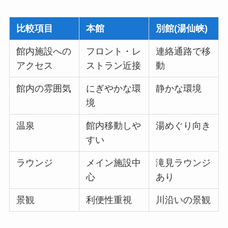
比較項目
本館
別館(湯仙峡)
館内施設への
フロント・レ
連絡通路で移
アクセス
ストラン近接
動
館内の雰囲気
にぎやかな環
静かな環境
境
温泉
館内移動しや
湯めぐり向き
すい
ラウンジ
メイン施設中
滝見ラウンジ
心
あり
景観
利便性重視
川沿いの景観