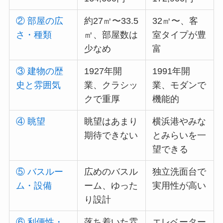
② 部屋の広
約27㎡〜33.5
32㎡〜、客
さ・種類
㎡、部屋数は
室タイプが豊
少なめ
富
③ 建物の歴
1927年開
1991年開
史と雰囲気
業、クラシッ
業、モダンで
クで重厚
機能的
④ 眺望
眺望はあまり
横浜港やみな
期待できない
とみらいを一
望できる
⑤ バスルー
広めのバスル
独立洗面台で
ム・設備
ーム、ゆった
実用性が高い
り設計
⑥ 利便性・
落ち着いた雰
エレベーター