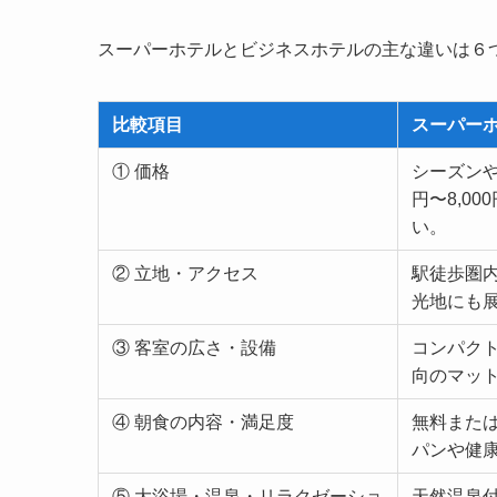
スーパーホテルとビジネスホテルの主な違いは６
比較項目
スーパー
① 価格
シーズンや
円〜8,0
い。
② 立地・アクセス
駅徒歩圏
光地にも
③ 客室の広さ・設備
コンパク
向のマッ
④ 朝食の内容・満足度
無料また
パンや健
⑤ 大浴場・温泉・リラクゼーショ
天然温泉