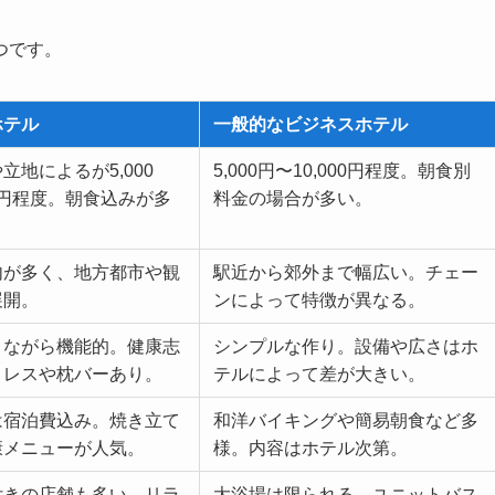
つです。
ホテル
一般的なビジネスホテル
立地によるが5,000
5,000円〜10,000円程度。朝食別
00円程度。朝食込みが多
料金の場合が多い。
内が多く、地方都市や観
駅近から郊外まで幅広い。チェー
展開。
ンによって特徴が異なる。
トながら機能的。健康志
シンプルな作り。設備や広さはホ
トレスや枕バーあり。
テルによって差が大きい。
は宿泊費込み。焼き立て
和洋バイキングや簡易朝食など多
康メニューが人気。
様。内容はホテル次第。
付きの店舗も多い。リラ
大浴場は限られる。ユニットバス