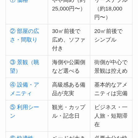
① 価格
やや高め（約
リーズナブル
25,000円〜）
（約18,000
円〜）
② 部屋の広
30㎡前後で
20㎡前後で
さ・間取り
広め、ソファ
シンプル
付き
③ 景観（眺
海側や公園側
街側が中心で
望）
など選べる
景観は控えめ
④ 設備・ア
高級感ある備
基本的なアメ
メニティ
品が充実
ニティは完備
⑤ 利用シー
観光・カップ
ビジネス・一
ン
ル・記念日
人旅・短期滞
在